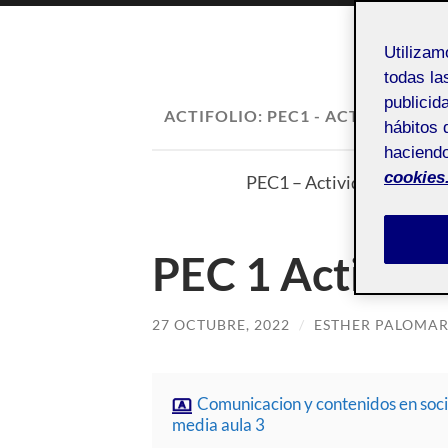
Utiliza
todas la
publicid
ACTIFOLIO:
PEC1 - ACTIVIDAD 3
hábitos 
haciendo
cookies
PEC1 – Actividad 3: Audien
PEC 1 Activida
27 OCTUBRE, 2022
/
ESTHER PALOMAR
Comunicacion y contenidos en soci
media aula 3