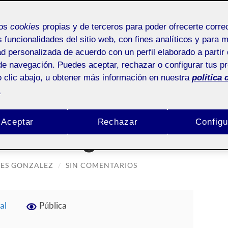
mos
cookies
propias y de terceros para poder ofrecerte corr
s funcionalidades del sitio web, con fines analíticos y para 
ad personalizada de acuerdo con un perfil elaborado a partir 
: AUDIENCIAS Y ALGORITMOS DE LOS SOCIAL
de navegación. Puedes aceptar, rechazar o configurar tus p
MEDIA
 clic abajo, u obtener más información en nuestra
política 
.
cias y algoritmos de los social media
Aceptar
Rechazar
Configu
d 3: Telegram
ES GONZALEZ
/
SIN COMENTARIOS
al
Pública