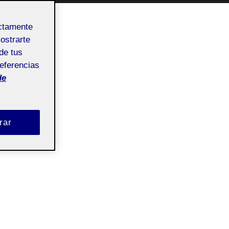
ectamente
mostrarte
de tus
referencias
de
rar