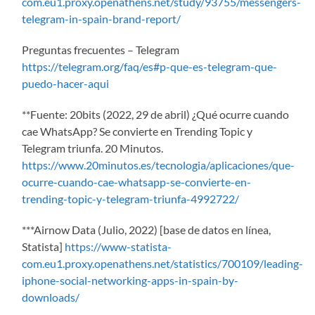
com.eu1.proxy.openathens.net/study/93755/messengers-
telegram-in-spain-brand-report/
Preguntas frecuentes – Telegram
https://telegram.org/faq/es#p-que-es-telegram-que-
puedo-hacer-aqui
**Fuente: 20bits (2022, 29 de abril) ¿Qué ocurre cuando
cae WhatsApp? Se convierte en Trending Topic y
Telegram triunfa. 20 Minutos.
https://www.20minutos.es/tecnologia/aplicaciones/que-
ocurre-cuando-cae-whatsapp-se-convierte-en-
trending-topic-y-telegram-triunfa-4992722/
***Airnow Data (Julio, 2022) [base de datos en línea,
Statista]
https://www-statista-
com.eu1.proxy.openathens.net/statistics/700109/leading-
iphone-social-networking-apps-in-spain-by-
downloads/