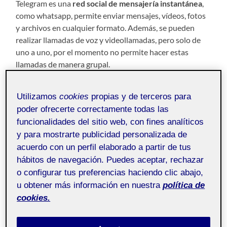
Telegram es una
red social de mensajería instantánea
,
como whatsapp, permite enviar mensajes, vídeos, fotos
y archivos en cualquier formato. Además, se pueden
realizar llamadas de voz y videollamadas, pero solo de
uno a uno, por el momento no permite hacer estas
llamadas de manera grupal.
Esta plataforma se define así misma como el
combinado
Utilizamos
cookies
propias y de terceros para
entre el SMS y el correo electrónico
“puede satisfacer
poder ofrecerte correctamente todas las
todas tus necesidades de mensajería personal o de
funcionalidades del sitio web, con fines analíticos
negocios”, asegura la red social.
y para mostrarte publicidad personalizada de
¿Qué diferencia a Telegram de otras aplicaciones de
acuerdo con un perfil elaborado a partir de tus
mensajería instantánea?
hábitos de navegación. Puedes aceptar, rechazar
o configurar tus preferencias haciendo clic abajo,
Una de las funciones que más diferencian a Telegram de
u obtener más información en nuestra
política de
otras plataformas es que se pueden crear grupos de
cookies.
hasta 200.00 personas, así como canales para hacer
difusiones de manera ilimitada.